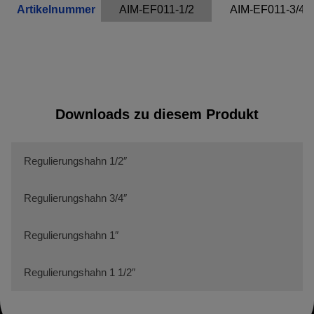
Artikelnummer
AIM-EF011-1/2
AIM-EF011-3/4
Name
Adobe Fonts
Anbieter
Adobe
Zweck
k.A.
Cookie Name
k.A.
Cookie Laufzeit
undefined
Downloads zu diesem Produkt
Infos schließen
Regulierungshahn 1/2″
Regulierungshahn 3/4″
Regulierungshahn 1″
Regulierungshahn 1 1/2″