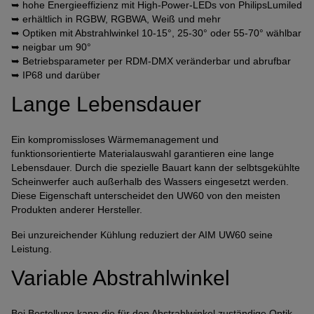
➥ hohe Energieeffizienz mit High-Power-LEDs von PhilipsLumiled
Anbindung eines Drittanbieters zur interaktiven
➥ erhältlich in RGBW, RGBWA, Weiß und mehr
Kundenkommunikation
➥ Optiken mit Abstrahlwinkel 10-15°, 25-30° oder 55-70° wählbar
➥ neigbar um 90°
Name
Tawk
➥ Betriebsparameter per RDM-DMX veränderbar und abrufbar
Anbieter
Tawk
➥ IP68 und darüber
Zweck
k.A.
Lange Lebensdauer
Cookie Name
ss
Cookie Laufzeit
undefined
Ein kompromissloses Wärmemanagement und
Name
Tawk
funktionsorientierte Materialauswahl garantieren eine lange
Lebensdauer. Durch die spezielle Bauart kann der selbtsgekühlte
Anbieter
Tawk
Scheinwerfer auch außerhalb des Wassers eingesetzt werden.
Zweck
k.A.
Diese Eigenschaft unterscheidet den UW60 von den meisten
Cookie Name
__tawkuuid,tawkUUID,TawkConnectionTime
Produkten anderer Hersteller.
Cookie Laufzeit
undefined
Bei unzureichender Kühlung reduziert der AIM UW60 seine
Leistung.
Nutzung von Typekit zur einheitlichen Darstellung von
Schriftarten.
Variable Abstrahlwinkel
(https://www.adobe.com/privacy/policies/adobe-fonts.html)
Name
Adobe Fonts
Bei Bestellung kann die für den Abstrahlwinkel zuständige Optik