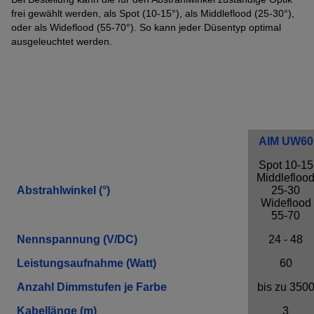
Anbieter
Adobe
frei gewählt werden, als Spot (10-15°), als Middleflood (25-30°),
oder als Wideflood (55-70°). So kann jeder Düsentyp optimal
Zweck
k.A.
ausgeleuchtet werden.
Cookie Name
k.A.
Cookie Laufzeit
undefined
Infos schließen
AIM UW60
Spot 10-15
Middlefloo
Abstrahlwinkel (°)
25-30
Wideflood
55-70
Nennspannung (V/DC)
24 - 48
Leistungsaufnahme (Watt)
60
Anzahl Dimmstufen je Farbe
bis zu 350
Kabellänge (m)
3