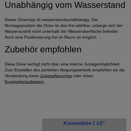
Unabhängig vom Wasserstand
Name
Adobe Fonts
Anbieter
Adobe
Dieser Düsentyp ist wasserstandsunabhängig. Die
Zweck
k.A.
Montageposition der Düse ist also frei wählbar, solange sich der
Cookie Name
k.A.
Wasseraustritt nicht unterhalb der Wasseroberfläche befindet.
Cookie Laufzeit
undefined
Auch eine Positionierung frei im Raum ist möglich.
Zubehör empfohlen
Infos schließen
Diese Düse verfügt nicht über eine interne Justagemöglichkeit.
Zum Einstellen des perfekten Neigungswinkels empfehlen wir die
Verwendung eines
Justageflansches
oder eines
Kugelgelenkadapters
.
Kronendüse 1 1/2″