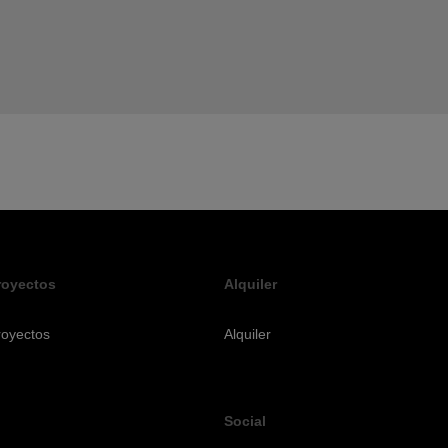
royectos
Alquiler
royectos
Alquiler
Social