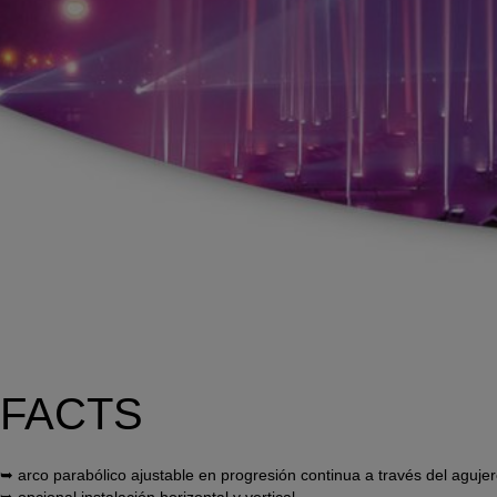
FACTS
➥ arco parabólico ajustable en progresión continua a través del aguje