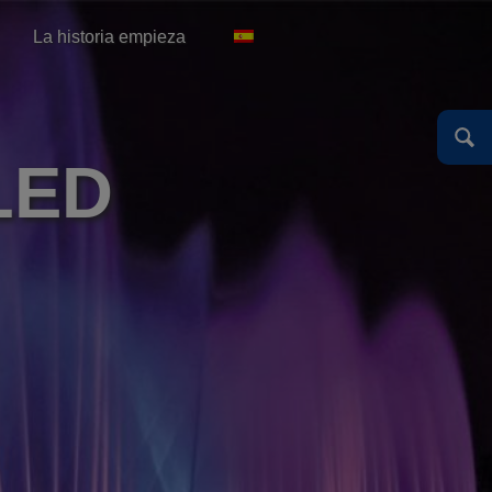
English
Español
Deutsch
La historia empieza
English
 LED
Español
Deutsch