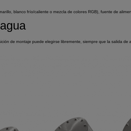
Anbieter
Adobe
arillo, blanco frío/caliente o mezcla de colores RGB), fuente de alimen
Zweck
k.A.
Cookie Name
k.A.
 agua
Cookie Laufzeit
undefined
posición de montaje puede elegirse libremente, siempre que la salida d
Infos schließen