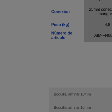
25mm conect
Conexión
mangue
Peso (kg)
4,8
Número de
AIM-FN08
artículo
Boquilla laminar 10mm
Boquilla laminar 16mm