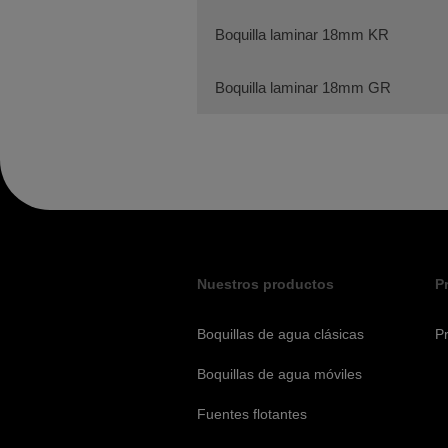
Boquilla laminar 18mm KR
Boquilla laminar 18mm GR
Nuestros productos
P
Boquillas de agua clásicas
P
Boquillas de agua móviles
Fuentes flotantes