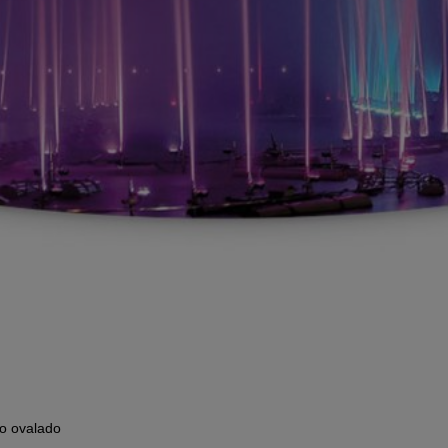
Anbindung eines Drittanbieters zur interaktiven
Kundenkommunikation
Name
Tawk
Anbieter
Tawk
Zweck
k.A.
Cookie Name
ss
Cookie Laufzeit
undefined
Name
Tawk
Anbieter
Tawk
Zweck
k.A.
Cookie Name
__tawkuuid,tawkUUID,TawkConnectionTime
Cookie Laufzeit
undefined
Nutzung von Typekit zur einheitlichen Darstellung von
Schriftarten.
(https://www.adobe.com/privacy/policies/adobe-fonts.html)
ro ovalado
Name
Adobe Fonts