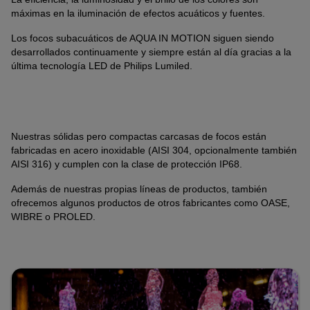
máximas en la iluminación de efectos acuáticos y fuentes.
Anbindung eines Drittanbieters zur interaktiven
Kundenkommunikation
Los focos subacuáticos de AQUA IN MOTION siguen siendo
desarrollados continuamente y siempre están al día gracias a la
Name
Tawk
última tecnología LED de Philips Lumiled.
Anbieter
Tawk
Zweck
k.A.
Cookie Name
ss
Cookie Laufzeit
undefined
Nuestras sólidas pero compactas carcasas de focos están
fabricadas en acero inoxidable (AISI 304, opcionalmente también
Name
Tawk
AISI 316) y cumplen con la clase de protección IP68.
Anbieter
Tawk
Además de nuestras propias líneas de productos, también
Zweck
k.A.
ofrecemos algunos productos de otros fabricantes como OASE,
Cookie Name
__tawkuuid,tawkUUID,TawkConnectionTime
WIBRE o PROLED.
Cookie Laufzeit
undefined
Nutzung von Typekit zur einheitlichen Darstellung von
Schriftarten.
(https://www.adobe.com/privacy/policies/adobe-
fonts.html)