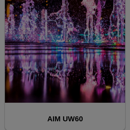
Name
Adobe Fonts
Anbieter
Adobe
Zweck
k.A.
Cookie Name
k.A.
Cookie Laufzeit
undefined
Infos schließen
AIM UW60