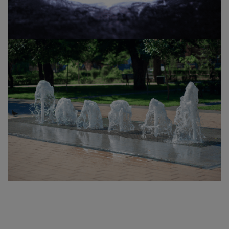
Name
Adobe Fonts
Anbieter
Adobe
Zweck
k.A.
Cookie Name
k.A.
Cookie Laufzeit
undefined
Infos schließen