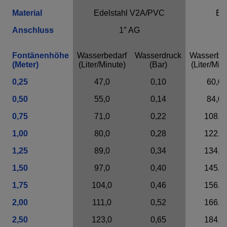
Material
Edelstahl V2A/PVC
Ed
Anschluss
1″ AG
Fontänenhöhe
Wasserbedarf
Wasserdruck
Wasserbed
(Meter)
(Liter/Minute)
(Bar)
(Liter/Min
0,25
47,0
0,10
60,0
0,50
55,0
0,14
84,0
0,75
71,0
0,22
108,0
1,00
80,0
0,28
122,0
1,25
89,0
0,34
134,0
1,50
97,0
0,40
145,0
1,75
104,0
0,46
156,0
2,00
111,0
0,52
166,0
2,50
123,0
0,65
184,0