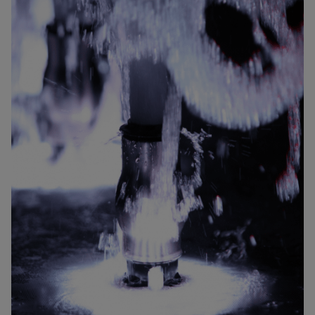
Anbindung eines Drittanbieters zur interaktiven
Kundenkommunikation
Name
Tawk
Anbieter
Tawk
Zweck
k.A.
Cookie Name
ss
Cookie Laufzeit
undefined
Name
Tawk
Anbieter
Tawk
Zweck
k.A.
Cookie Name
__tawkuuid,tawkUUID,TawkConnectionTime
Cookie Laufzeit
undefined
Nutzung von Typekit zur einheitlichen Darstellung von
Schriftarten.
(https://www.adobe.com/privacy/policies/adobe-
fonts.html)