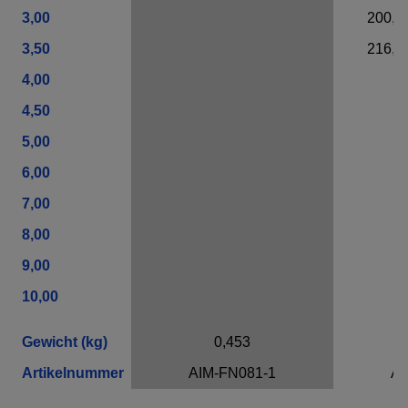
3,00
200,0
3,50
216,0
4,00
4,50
5,00
6,00
7,00
8,00
9,00
10,00
Gewicht (kg)
0,453
Artikelnummer
AIM-FN081-1
AI