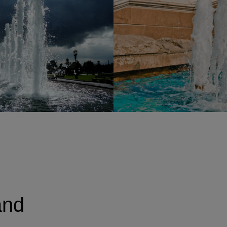
Anbieter
Adobe
Zweck
k.A.
Cookie Name
k.A.
Cookie Laufzeit
undefined
Infos schließen
and