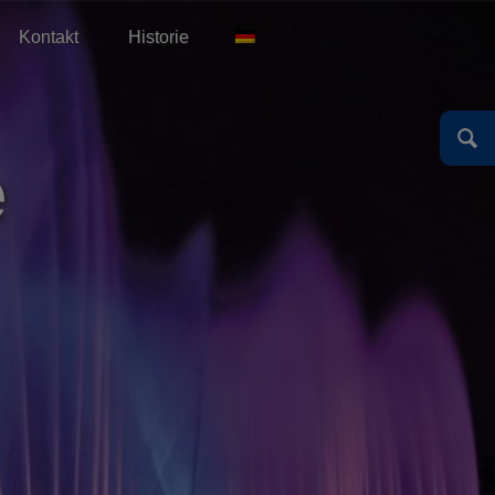
Kontakt
Historie
English
Español
Deutsch
English
e
Español
Deutsch