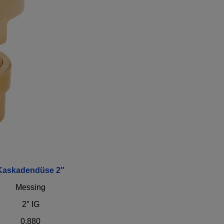
Kaskadendüse 2″
Messing
2″ IG
0,880