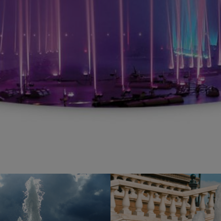
Anbindung eines Drittanbieters zur interaktiven
Kundenkommunikation
Name
Tawk
Anbieter
Tawk
Zweck
k.A.
Cookie Name
ss
Cookie Laufzeit
undefined
Name
Tawk
Anbieter
Tawk
Zweck
k.A.
Cookie Name
__tawkuuid,tawkUUID,TawkConnectionTime
Cookie Laufzeit
undefined
Nutzung von Typekit zur einheitlichen Darstellung von
Schriftarten.
(https://www.adobe.com/privacy/policies/adobe-fonts.html)
Name
Adobe Fonts