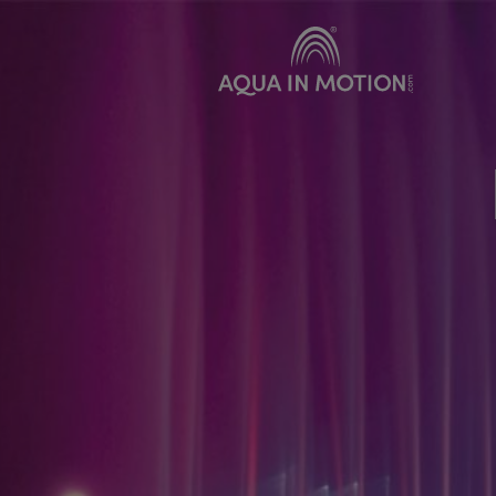
Produkte
Vermie
Klassische Wasserdüsen
Bewegte Wasserdüsen
Schwimmfontänen
Spezialeffekte
Unterwasserbeleuchtung
Sonderkonstruktionen
Wasserleinwände
Pumpensysteme
Zubehör