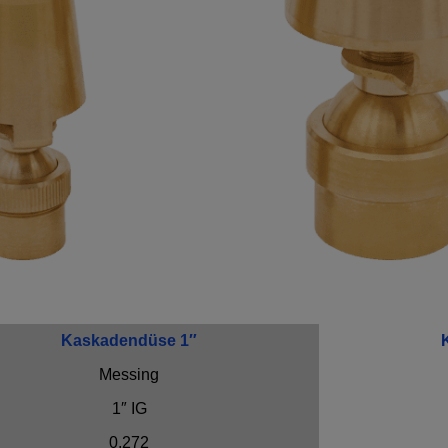
Kaskadendüse 1″
Messing
1″ IG
0,272