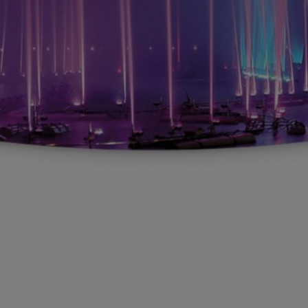
Anbindung eines Drittanbieters zur interaktiven
Kundenkommunikation
Name
Tawk
Anbieter
Tawk
Zweck
k.A.
Cookie Name
ss
Cookie Laufzeit
undefined
Name
Tawk
Anbieter
Tawk
Zweck
k.A.
Cookie Name
__tawkuuid,tawkUUID,TawkConnectionTime
Cookie Laufzeit
undefined
Nutzung von Typekit zur einheitlichen Darstellung von
Schriftarten.
(https://www.adobe.com/privacy/policies/adobe-fonts.html)
Name
Adobe Fonts