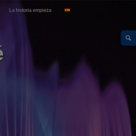
English
Español
Deutsch
La historia empieza
English
é
Español
Deutsch