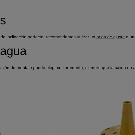
Anbieter
Adobe
Zweck
k.A.
s
Cookie Name
k.A.
Cookie Laufzeit
undefined
 de inclinación perfecto, recomendamos utilizar un
brida de ajuste
o u
Infos schließen
 agua
posición de montaje puede elegirse libremente, siempre que la salida d