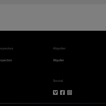
royectos
Alquiler
royectos
Alquiler
Social