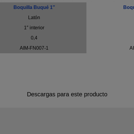
Boquilla Buqué 1″
Boqu
Latón
1″ interior
0,4
AIM-FN007-1
A
Descargas para este producto