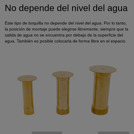
No depende del nivel del agua
Name
Adobe Fonts
Anbieter
Adobe
Zweck
k.A.
Este tipo de boquilla no depende del nivel del agua. Por lo tanto,
Cookie Name
k.A.
la posición de montaje puede elegirse libremente, siempre que la
salida de agua no se encuentra por debajo de la superficie del
Cookie Laufzeit
undefined
agua. También es posible colocarla de forma libre en el espacio.
Infos schließen