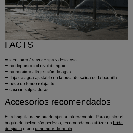
Anbindung eines Drittanbieters zur interaktiven
Kundenkommunikation
Name
Tawk
Anbieter
Tawk
Zweck
k.A.
FACTS
Cookie Name
ss
Cookie Laufzeit
undefined
➥ ideal para áreas de spa y descanso
➥ no depende del nivel de agua
Name
Tawk
➥ no requiere alta presión de agua
Anbieter
Tawk
➥ flujo de agua ajustable en la boca de salida de la boquilla
Zweck
k.A.
➥ ruido de fondo relajante
➥ casi sin salpicaduras
Cookie Name
__tawkuuid,tawkUUID,TawkConnectionTime
Cookie Laufzeit
undefined
Accesorios recomendados
Nutzung von Typekit zur einheitlichen Darstellung von
Esta boquilla no se puede ajustar internamente. Para ajustar el
Schriftarten.
ángulo de inclinación perfecto, recomendamos utilizar un
brida
(https://www.adobe.com/privacy/policies/adobe-
fonts.html)
de ajuste
o uno
adaptador de rótula
.