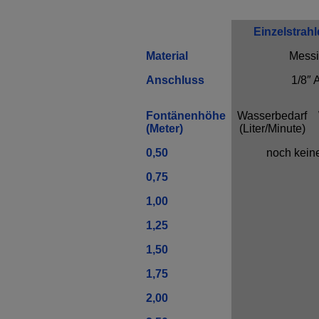
Einzelstrahl
Material
Mess
Anschluss
1/8″ 
Fontänenhöhe
Wasserbedarf
(Meter)
(Liter/Minute)
0,50
noch kein
0,75
1,00
1,25
1,50
1,75
2,00