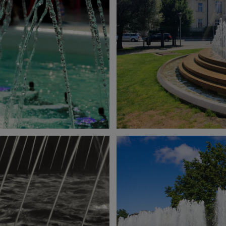
Anbieter
Adobe
Zweck
k.A.
Cookie Name
k.A.
Cookie Laufzeit
undefined
Infos schließen