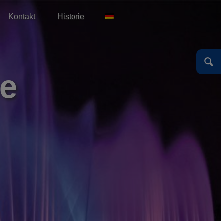
Kontakt
Historie
English
Español
Deutsch
English
se
Español
Deutsch