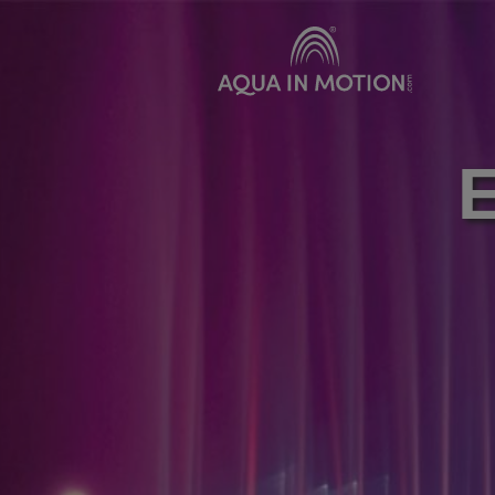
Produkte
Vermie
Klassische Wasserdüsen
E
Bewegte Wasserdüsen
Schwimmfontänen
Spezialeffekte
Unterwasserbeleuchtung
Sonderkonstruktionen
Wasserleinwände
Pumpensysteme
Zubehör