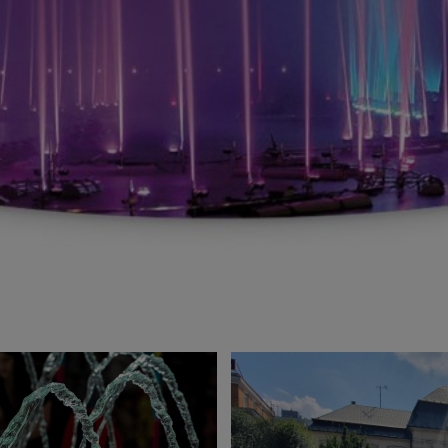
Anbindung eines Drittanbieters zur interaktiven
Kundenkommunikation
Name
Tawk
Anbieter
Tawk
Zweck
k.A.
Cookie Name
ss
Cookie Laufzeit
undefined
Name
Tawk
Anbieter
Tawk
Zweck
k.A.
Cookie Name
__tawkuuid,tawkUUID,TawkConnectionTime
Cookie Laufzeit
undefined
Nutzung von Typekit zur einheitlichen Darstellung von
Schriftarten.
(https://www.adobe.com/privacy/policies/adobe-fonts.html)
Name
Adobe Fonts