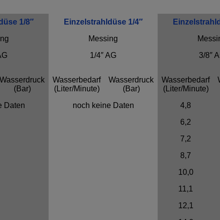
düse 1/8″
Einzelstrahldüse 1/4″
Einzelstrahl
ing
Messing
Messi
AG
1/4″ AG
3/8″ 
Wasserdruck
Wasserbedarf
Wasserdruck
Wasserbedarf
(Bar)
(Liter/Minute)
(Bar)
(Liter/Minute)
e Daten
noch keine Daten
4,8
6,2
7,2
8,7
10,0
11,1
12,1