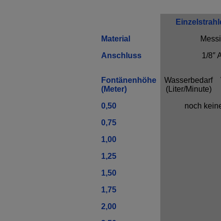
Einzelstrahl
Material
Mess
Anschluss
1/8″ 
Fontänenhöhe
Wasserbedarf
(Meter)
(Liter/Minute)
0,50
noch kein
0,75
1,00
1,25
1,50
1,75
2,00