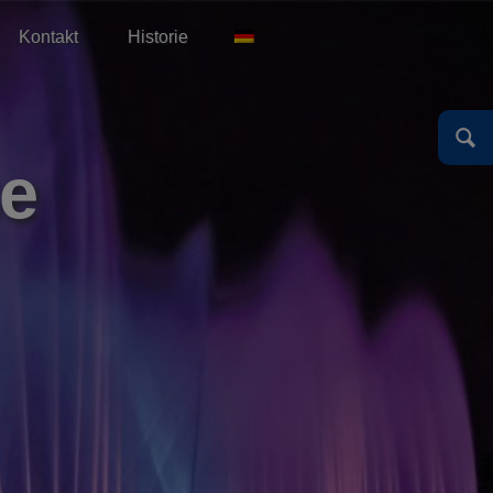
Kontakt
Historie
English
Español
Deutsch
English
se
Español
Deutsch