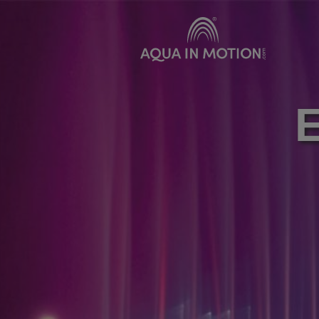
Produkte
Vermie
Klassische Wasserdüsen
E
Bewegte Wasserdüsen
Schwimmfontänen
Spezialeffekte
Unterwasserbeleuchtung
Sonderkonstruktionen
Wasserleinwände
Pumpensysteme
Zubehör