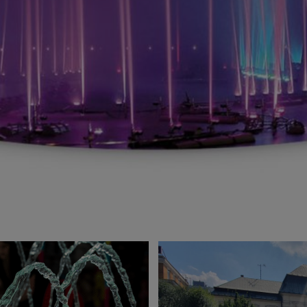
Anbindung eines Drittanbieters zur interaktiven
Kundenkommunikation
Name
Tawk
Anbieter
Tawk
Zweck
k.A.
Cookie Name
ss
Cookie Laufzeit
undefined
Name
Tawk
Anbieter
Tawk
Zweck
k.A.
Cookie Name
__tawkuuid,tawkUUID,TawkConnectionTime
Cookie Laufzeit
undefined
Nutzung von Typekit zur einheitlichen Darstellung von
Schriftarten.
(https://www.adobe.com/privacy/policies/adobe-fonts.html)
Name
Adobe Fonts