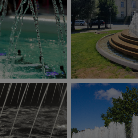
Anbieter
Adobe
Zweck
k.A.
Cookie Name
k.A.
Cookie Laufzeit
undefined
Infos schließen