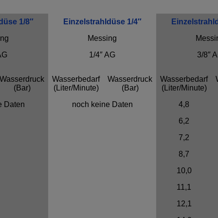
düse 1/8″
Einzelstrahldüse 1/4″
Einzelstrahl
ing
Messing
Messi
AG
1/4″ AG
3/8″ 
Wasserdruck
Wasserbedarf
Wasserdruck
Wasserbedarf
(Bar)
(Liter/Minute)
(Bar)
(Liter/Minute)
e Daten
noch keine Daten
4,8
6,2
7,2
8,7
10,0
11,1
12,1