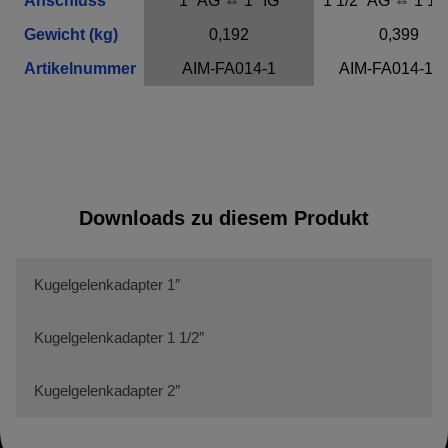
Anschluss
1″ AG ⇔ 1″ IG
1 1/2″ AG ⇔ 1 1/2
Name
Adobe Fonts
Gewicht (kg)
0,192
0,399
Anbieter
Adobe
Artikelnummer
AIM-FA014-1
AIM-FA014-1 1
Zweck
k.A.
Cookie Name
k.A.
Cookie Laufzeit
undefined
Infos schließen
Downloads zu diesem Produkt
Kugelgelenkadapter 1″
Kugelgelenkadapter 1 1/2″
Kugelgelenkadapter 2″