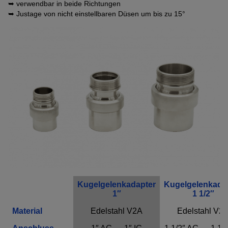
➥ verwendbar in beide Richtungen
➥ Justage von nicht einstellbaren Düsen um bis zu 15°
Anbindung eines Drittanbieters zur interaktiven
Kundenkommunikation
Name
Tawk
Anbieter
Tawk
Zweck
k.A.
Cookie Name
ss
Cookie Laufzeit
undefined
Name
Tawk
Anbieter
Tawk
Zweck
k.A.
Cookie Name
__tawkuuid,tawkUUID,TawkConnectionTime
Cookie Laufzeit
undefined
Kugelgelenkadapter
Kugelgelenkada
1″
1 1/2″
Nutzung von Typekit zur einheitlichen Darstellung von
Schriftarten.
(https://www.adobe.com/privacy/policies/adobe-
Material
Edelstahl V2A
Edelstahl V2
fonts.html)