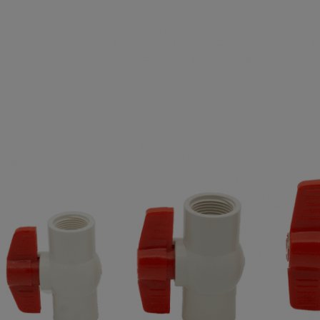
Anbieter
Adobe
Zweck
k.A.
Cookie Name
k.A.
Cookie Laufzeit
undefined
Infos schließen