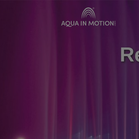
Produkte
Vermie
Klassische Wasserdüsen
R
Bewegte Wasserdüsen
Schwimmfontänen
Spezialeffekte
Unterwasserbeleuchtung
Sonderkonstruktionen
Wasserleinwände
Pumpensysteme
Zubehör