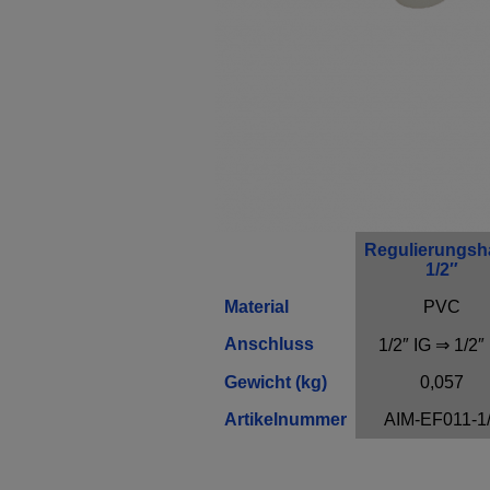
Regulierungs
1/2″
Material
PVC
Anschluss
1/2″ IG ⇒ 1/2″
Gewicht (kg)
0,057
Artikelnummer
AIM-EF011-1