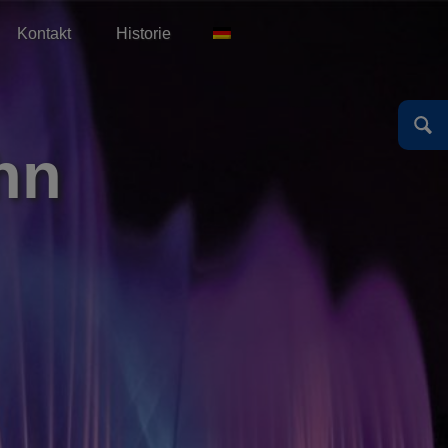
Kontakt
Historie
English
Español
Deutsch
English
hn
Español
Deutsch