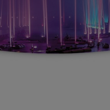
Anbindung eines Drittanbieters zur interaktiven
Kundenkommunikation
Name
Tawk
Anbieter
Tawk
Zweck
k.A.
Cookie Name
ss
Cookie Laufzeit
undefined
Name
Tawk
Anbieter
Tawk
Zweck
k.A.
Cookie Name
__tawkuuid,tawkUUID,TawkConnectionTime
Cookie Laufzeit
undefined
Nutzung von Typekit zur einheitlichen Darstellung von
Schriftarten.
(https://www.adobe.com/privacy/policies/adobe-fonts.html)
Name
Adobe Fonts