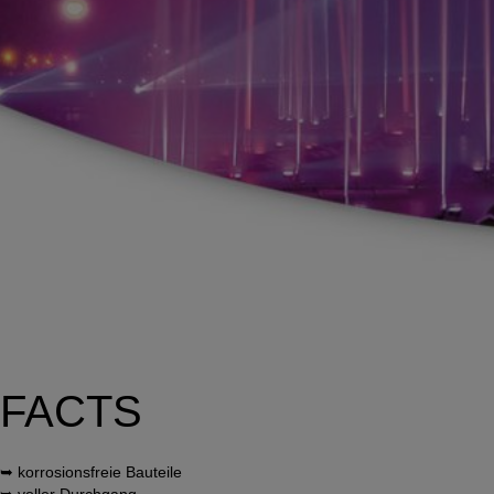
FACTS
➥ korrosionsfreie Bauteile