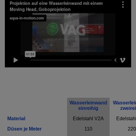
Wasserleinwand
Wasserle
einreihig
zweire
Material
Edelstahl V2A
Edelstah
Düsen je Meter
110
220