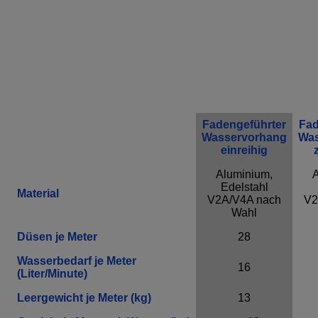
Anbieter
Adobe
Zweck
k.A.
Cookie Name
k.A.
Cookie Laufzeit
undefined
Infos schließen
Fadengeführter
Fad
Wasservorhang
Was
einreihig
Aluminium,
A
Edelstahl
Material
V2A/V4A nach
V2
Wahl
Düsen je Meter
28
Wasserbedarf je Meter
16
(Liter/Minute)
Leergewicht je Meter (kg)
13