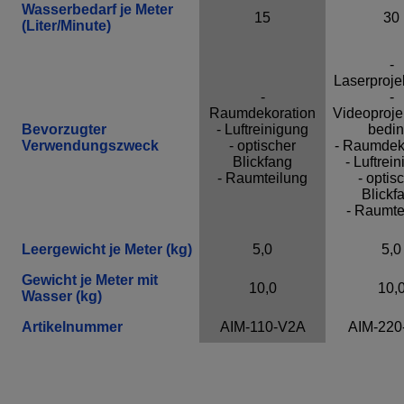
Wasserbedarf je Meter
15
30
(Liter/Minute)
-
Laserproje
-
-
Raumdekoration
Videoproje
Bevorzugter
- Luftreinigung
bedin
Verwendungszweck
- optischer
- Raumdek
Blickfang
- Luftrei
- Raumteilung
- optis
Blickf
- Raumte
Leergewicht je Meter (kg)
5,0
5,0
Gewicht je Meter mit
10,0
10,
Wasser (kg)
Artikelnummer
AIM-110-V2A
AIM-220