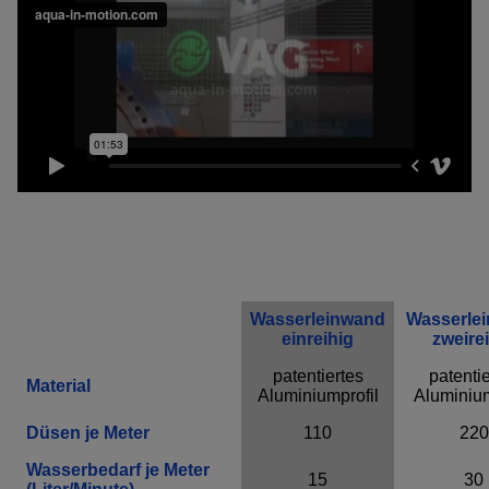
Wasserleinwand
Wasserle
einreihig
zweire
patentiertes
patentie
Material
Aluminiumprofil
Aluminium
Düsen je Meter
110
220
Wasserbedarf je Meter
15
30