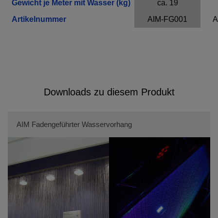
Gewicht je Meter mit Wasser (kg)
ca. 19
Artikelnummer
AIM-FG001
A
Downloads zu diesem Produkt
AIM Fadengeführter Wasservorhang