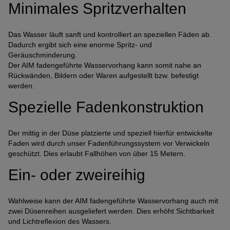
Minimales Spritzverhalten
Anbindung eines Drittanbieters zur interak
Kundenkommunikation
Das Wasser läuft sanft und kontrolliert an speziellen Fäden ab.
Name
Tawk
Dadurch ergibt sich eine enorme Spritz- und
Anbieter
Tawk
Geräuschminderung.
Zweck
k.A.
Der AIM fadengeführte Wasservorhang kann somit nahe an
Cookie Name
ss
Rückwänden, Bildern oder Waren aufgestellt bzw. befestigt
werden.
Cookie Laufzeit
undefined
Spezielle Fadenkonstruktion
Name
Tawk
Anbieter
Tawk
Der mittig in der Düse platzierte und speziell hierfür entwickelte
Zweck
k.A.
Faden wird durch unser Fadenführungssystem vor Verwickeln
Cookie Name
__tawkuuid,tawkUUID,TawkConnec
geschützt. Dies erlaubt Fallhöhen von über 15 Metern.
Cookie Laufzeit
undefined
Ein- oder zweireihig
Nutzung von Typekit zur einheitlichen Darstel
Schriftarten.
Wahlweise kann der AIM fadengeführte Wasservorhang auch mit
(https://www.adobe.com/privacy/policies/adobe-f
zwei Düsenreihen ausgeliefert werden. Dies erhöht Sichtbarkeit
und Lichtreflexion des Wassers.
Name
Adobe Fonts