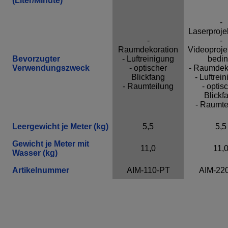
(Liter/Minute)
-
Laserproje
-
-
Raumdekoration
Videoproje
Bevorzugter
- Luftreinigung
bedin
Verwendungszweck
- optischer
- Raumdek
Blickfang
- Luftrei
- Raumteilung
- optis
Blickf
- Raumte
Leergewicht je Meter (kg)
5,5
5,5
Gewicht je Meter mit
11,0
11,
Wasser (kg)
Artikelnummer
AIM-110-PT
AIM-22