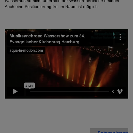
Wasseraustritt nicht unterhalb der Wasseroberfläche befindet.
Auch eine Positionierung frei im Raum ist möglich.
Name
Adobe Fonts
Anbieter
Adobe
Zweck
k.A.
Cookie Name
k.A.
Cookie Laufzeit
undefined
Infos schließen