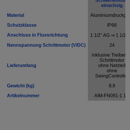
Schwenkmotor
einachsig
Material
Aluminiumdruckgu
Schutzklasse
IP68
Anschluss in Flussrichtung
1 1/2″ AG ⇒ 1 1/2″ 
Nennspannung Schrittmotor (V/DC)
24
inklusive Treiber f
Schrittmotor
Lieferumfang
ohne Netzteil
ohne
SwingController
Gewicht (kg)
8,9
Artikelnummer
AIM-FN091-1 1/2