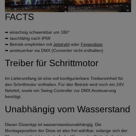
Anbindung eines Drittanbieters zur interaktiven
Kundenkommunikation
FACTS
Name
Tawk
➥ einachsig schwenkbar um 180°
Anbieter
Tawk
➥ tauchfähig nach IP68
Zweck
k.A.
➥ Betrieb empfohlen mit
Jetstrahl
oder
Fingerdüse
Cookie Name
ss
➥ ansteuerbar via DMX (Converter nicht enthalten)
Cookie Laufzeit
undefined
Treiber für Schrittmotor
Name
Tawk
Anbieter
Tawk
Im Lieferumfang ist eine voll konfigurierbare Treibereinheit für
den Schrittmotor enthalten. Für den Betrieb wird noch ein 24V
Zweck
k.A.
Netzteil, sowie ein Swing-Controller zur DMX Ansteuerung
Cookie Name
__tawkuuid,tawkUUID,TawkConnectionTime
benötigt.
Cookie Laufzeit
undefined
Unabhängig vom Wasserstand
Nutzung von Typekit zur einheitlichen Darstellung von
Schriftarten.
Dieser Düsentyp ist wasserstandsunabhängig. Die
(https://www.adobe.com/privacy/policies/adobe-
Montageposition der Düse ist also frei wählbar, solange sich der
fonts.html)