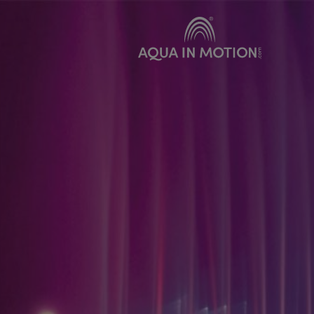
Produkte
Vermie
Klassische Wasserdüsen
Bewegte Wasserdüsen
Schwimmfontänen
Spezialeffekte
Unterwasserbeleuchtung
Sonderkonstruktionen
Wasserleinwände
Pumpensysteme
Zubehör