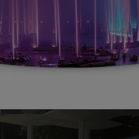
Anbindung eines Drittanbieters zur interaktiven
Kundenkommunikation
Name
Tawk
Anbieter
Tawk
Zweck
k.A.
Cookie Name
ss
Cookie Laufzeit
undefined
Name
Tawk
Anbieter
Tawk
Zweck
k.A.
Cookie Name
__tawkuuid,tawkUUID,TawkConnectionTime
Cookie Laufzeit
undefined
Nutzung von Typekit zur einheitlichen Darstellung von
Schriftarten.
(https://www.adobe.com/privacy/policies/adobe-fonts.html)
Name
Adobe Fonts