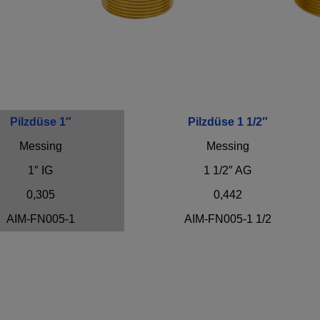
Pilzdüse 1″
Pilzdüse 1 1/2″
Messing
Messing
1″ IG
1 1/2″ AG
0,305
0,442
AIM-FN005-1
AIM-FN005-1 1/2