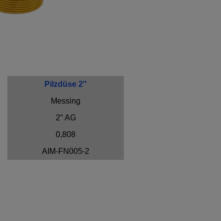
Pilzdüse 2″
Messing
2″ AG
0,808
AIM-FN005-2