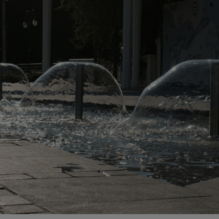
Anbieter
Adobe
Zweck
k.A.
Cookie Name
k.A.
Cookie Laufzeit
undefined
Infos schließen