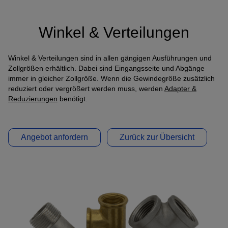
Anbindung eines Drittanbieters zur interaktiven
Kundenkommunikation
Winkel & Verteilungen
Name
Tawk
Anbieter
Tawk
Winkel & Verteilungen sind in allen gängigen Ausführungen und
Zollgrößen erhältlich. Dabei sind Eingangsseite und Abgänge
Zweck
k.A.
immer in gleicher Zollgröße. Wenn die Gewindegröße zusätzlich
Cookie Name
ss
reduziert oder vergrößert werden muss, werden
Adapter &
Cookie Laufzeit
undefined
Reduzierungen
benötigt.
Name
Tawk
Anbieter
Tawk
Angebot anfordern
Zurück zur Übersicht
Zweck
k.A.
Cookie Name
__tawkuuid,tawkUUID,TawkConnectionTime
Cookie Laufzeit
undefined
Nutzung von Typekit zur einheitlichen Darstellung von
Unverbindliches Angebot
Schriftarten.
(https://www.adobe.com/privacy/policies/adobe-
anfordern!
fonts.html)