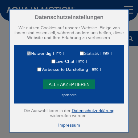
Pumpensysteme
Zubehör
Zum Betrieb der Seite notwendige Cookies:
Datenschutzeinstellungen
Wir nutzen Cookies auf unserer Website. Einige von
Name
PHP Session Cookie
Vermietung
ihnen sind essenziell, während andere uns helfen, diese
Anbieter
Eigentümer dieser Website
Website und Ihre Erfahrung zu verbessern.
Projekte
Zweck
Absicherung Kontaktformular / SPAM
Schutz
Notwendig
Statistik
Info
Info
Cookie Name
PHPSESSID
Kontakt
Live-Chat
Info
Cookie Laufzeit
undefined
Verbesserte Darstellung
Info
Historie
Name
Cookiespeicherung Entscheidungscookie
ALLE AKZEPTIEREN
Anbieter
Eigentümer dieser Website
English
Zweck
Speichert die Einstellungen der Besucher
speichern
bezüglich der Speicherung von Cookies.
Español
Cookie Name
dywc
Die Auswahl kann in der
Datenschutzerklärung
Cookie Laufzeit
1 Jahr
Deutsch
widerrufen werden.
Impressum
Anbindung des Google Tag Managers zur Analyse des
Benutzerverhaltens