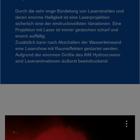
Durch die sehr enge Bündelung von Laserstrahlen und
deren enorme Helligkeit ist eine Laserprojektion
sicherlich eine der eindrucksvollsten Variationen. Eine
Projektion mit Laser ist immer gestochen scharf und
enorm auffällig.
Zusätzlich kann nach Abschalten der Wasserleinwand
eine Lasershow mit Raumeffekten gestartet werden.
Aufgrund der enormen Größe des AIM Hydroscreens
sind Laseranimationen äußerst beeindruckend.