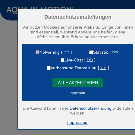
Pumpensysteme
Zubehör
Zum Betrieb der Seite notwendige Cookies:
Datenschutzeinstellungen
Wir nutzen Cookies auf unserer Website. Einige von ihnen
Name
PHP Session Cookie
Vermietung
sind essenziell, während andere uns helfen, diese
Anbieter
Eigentümer dieser Website
Website und Ihre Erfahrung zu verbessern.
Projekte
Zweck
Absicherung Kontaktformular / SPAM Schutz
Cookie Name
PHPSESSID
Notwendig
Statistik
Info
Info
Kontakt
Cookie Laufzeit
undefined
Live-Chat
Info
Verbesserte Darstellung
Info
Historie
Name
Cookiespeicherung Entscheidungscookie
Anbieter
Eigentümer dieser Website
ALLE AKZEPTIEREN
Zweck
Speichert die Einstellungen der Besucher
English
bezüglich der Speicherung von Cookies.
speichern
Cookie Name
dywc
Español
Cookie Laufzeit
1 Jahr
Die Auswahl kann in der
Datenschutzerklärung
widerrufen
Deutsch
werden.
Anbindung des Google Tag Managers zur Analyse des
Impressum
Benutzerverhaltens