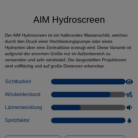
Anbindung eines Drittanbieters zur interaktiven
Kundenkommunikation
AIM Hydroscreen
Name
Tawk
Anbieter
Tawk
Der AIM Hydroscreen ist ein halbrundes Wasserschild, welches
Zweck
k.A.
durch den Druck einer Hochleistungspumpe oder eines
Cookie Name
ss
Hydranten über eine Zentraldüse erzeugt wird. Diese Variante ist
Cookie Laufzeit
undefined
aufgrund der enormen Größe nur im Außenbereich zu
verwenden und sehr windstabil. Die dargestellten Projektionen
sind vollflächig und auf große Distanzen erkennbar.
Name
Tawk
Anbieter
Tawk
Sichtbarkeit
Zweck
k.A.
Cookie Name
__tawkuuid,tawkUUID,TawkConnectionTime
Windwiderstand
Cookie Laufzeit
undefined
Lärmentwicklung
Nutzung von Typekit zur einheitlichen Darstellung von
Schriftarten.
Spritzfaktor
(https://www.adobe.com/privacy/policies/adobe-fonts.html)
Name
Adobe Fonts