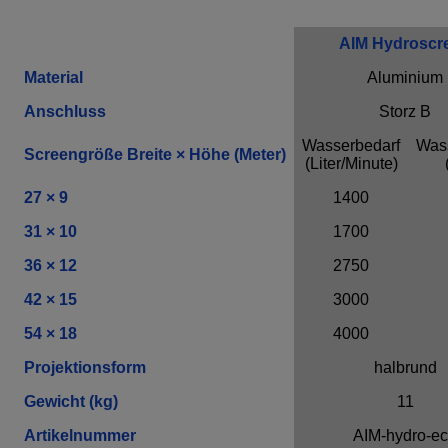
AIM Hydroscr
Material
Aluminium
Anschluss
Storz B
Wasserbedarf
Was
Screengröße Breite × Höhe (Meter)
(Liter/Minute)
27 × 9
1400
31 × 10
1700
36 × 12
2750
42 × 15
3000
54 × 18
4000
Projektionsform
halbrund
Gewicht (kg)
11
Artikelnummer
AIM-hydro-e