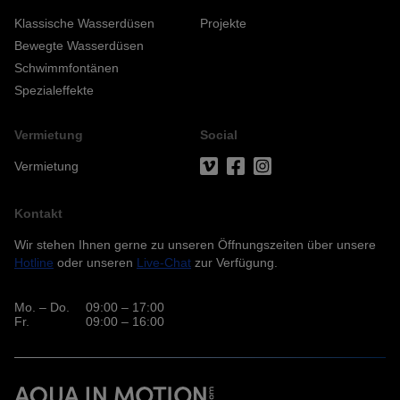
Klassische Wasserdüsen
Projekte
Anbindung eines Drittanbieters zur interaktiven
Kundenkommunikation
Bewegte Wasserdüsen
Schwimmfontänen
Name
Tawk
Spezialeffekte
Anbieter
Tawk
Zweck
k.A.
Vermietung
Social
Cookie Name
ss
Cookie Laufzeit
undefined
Vermietung
Name
Tawk
Kontakt
Anbieter
Tawk
Wir stehen Ihnen gerne zu unseren Öffnungszeiten über unsere
Zweck
k.A.
Hotline
oder unseren
Live-Chat
zur Verfügung.
Cookie Name
__tawkuuid,tawkUUID,TawkConnectionTime
Cookie Laufzeit
undefined
Mo. – Do.
09:00 – 17:00
Fr.
09:00 – 16:00
Nutzung von Typekit zur einheitlichen Darstellung von
Schriftarten.
(https://www.adobe.com/privacy/policies/adobe-
fonts.html)