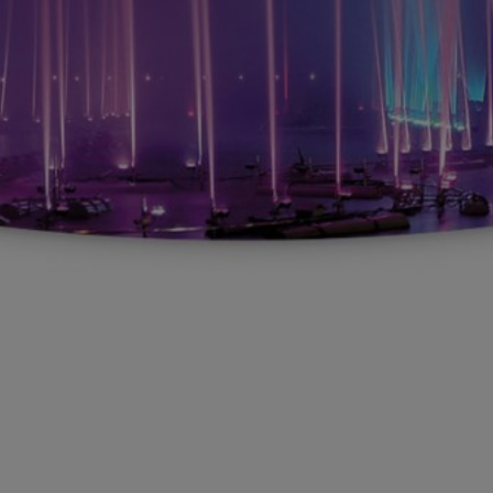
Anbindung eines Drittanbieters zur interaktiven
Kundenkommunikation
Name
Tawk
Anbieter
Tawk
Zweck
k.A.
Cookie Name
ss
Cookie Laufzeit
undefined
Name
Tawk
Anbieter
Tawk
Zweck
k.A.
Cookie Name
__tawkuuid,tawkUUID,TawkConnectionTime
Cookie Laufzeit
undefined
Nutzung von Typekit zur einheitlichen Darstellung von
Schriftarten.
(https://www.adobe.com/privacy/policies/adobe-fonts.html)
Name
Adobe Fonts