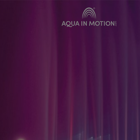
Produkte
Vermie
Klassische Wasserdüsen
Bewegte Wasserdüsen
Schwimmfontänen
Spezialeffekte
Unterwasserbeleuchtung
Sonderkonstruktionen
Wasserleinwände
Pumpensysteme
Zubehör