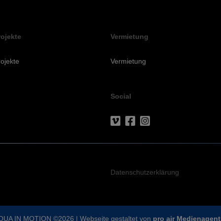
Anbieter
Adobe
Zweck
k.A.
Cookie Name
k.A.
rojekte
Vermietung
Cookie Laufzeit
undefined
ojekte
Vermietung
Infos schließen
Social
Datenschutzerklärung
QUA IN MOTION ©2026 | Webseite gestaltet von
pro air Medienagent