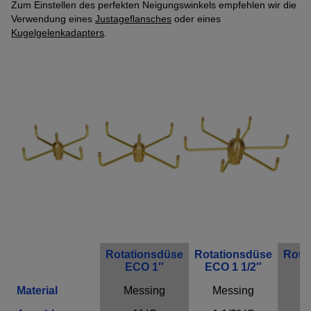
Zum Einstellen des perfekten Neigungswinkels empfehlen wir die
Name
Adobe Fonts
Verwendung eines
Justageflansches
oder eines
Anbieter
Adobe
Kugelgelenkadapters
.
Zweck
k.A.
Cookie Name
k.A.
Cookie Laufzeit
undefined
Infos schließen
Rotationsdüse
Rotationsdüse
Rota
ECO 1″
ECO 1 1/2″
E
Material
Messing
Messing
M