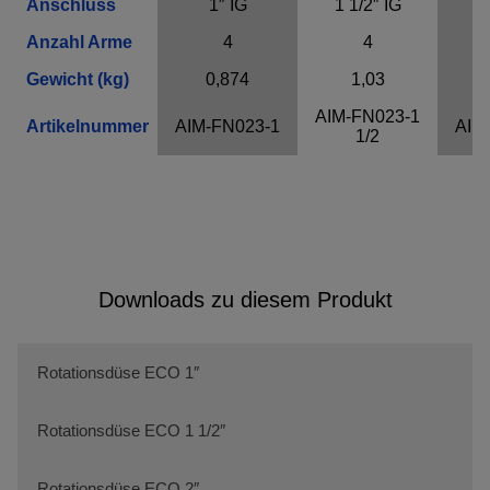
Anschluss
1″ IG
1 1/2″ IG
Anzahl Arme
4
4
Gewicht (kg)
0,874
1,03
AIM-FN023-1
Artikelnummer
AIM-FN023-1
AIM
1/2
Downloads zu diesem Produkt
Rotationsdüse ECO 1″
Rotationsdüse ECO 1 1/2″
Rotationsdüse ECO 2″