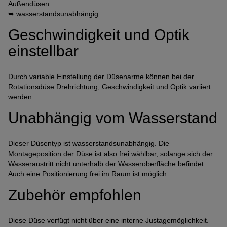
Außendüsen
➥ wasserstandsunabhängig
Anbindung eines Drittanbieters zur interaktiven
Kundenkommunikation
Geschwindigkeit und Optik
Name
Tawk
einstellbar
Anbieter
Tawk
Zweck
k.A.
Durch variable Einstellung der Düsenarme können bei der
Cookie Name
ss
Rotationsdüse Drehrichtung, Geschwindigkeit und Optik variiert
Cookie Laufzeit
undefined
werden.
Unabhängig vom Wasserstand
Name
Tawk
Anbieter
Tawk
Zweck
k.A.
Dieser Düsentyp ist wasserstandsunabhängig. Die
Montageposition der Düse ist also frei wählbar, solange sich der
Cookie Name
__tawkuuid,tawkUUID,TawkConnectionTime
Wasseraustritt nicht unterhalb der Wasseroberfläche befindet.
Cookie Laufzeit
undefined
Auch eine Positionierung frei im Raum ist möglich.
Zubehör empfohlen
Nutzung von Typekit zur einheitlichen Darstellung von
Schriftarten.
(https://www.adobe.com/privacy/policies/adobe-
fonts.html)
Diese Düse verfügt nicht über eine interne Justagemöglichkeit.